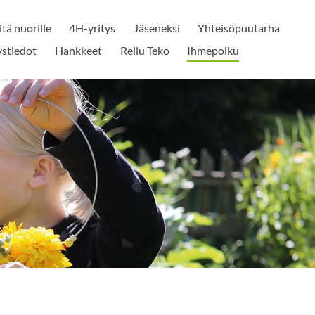
itä nuorille
4H-yritys
Jäseneksi
Yhteisöpuutarha
stiedot
Hankkeet
Reilu Teko
Ihmepolku