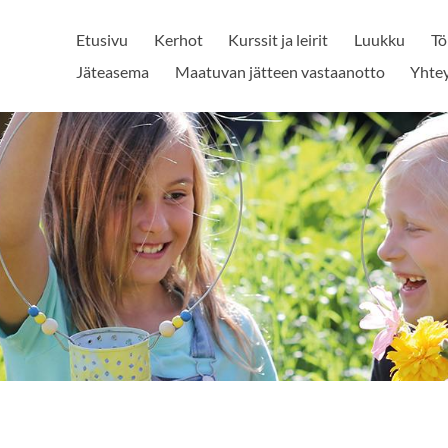
Etusivu
Kerhot
Kurssit ja leirit
Luukku
Tö
Jäteasema
Maatuvan jätteen vastaanotto
Yhtey