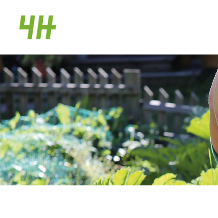
Siirry
sivun
Hailuodon 4H-yhdistys ry
sisältöön