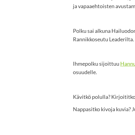
ja vapaaehtoisten avusta
Polku sai alkuna Hailuodo
Rannikkoseutu Leaderilta.
Ihmepolku sijoittuu
Hannu
osuudelle.
Kävitkö polulla? Kirjoititk
Nappasitko kivoja kuvia? J