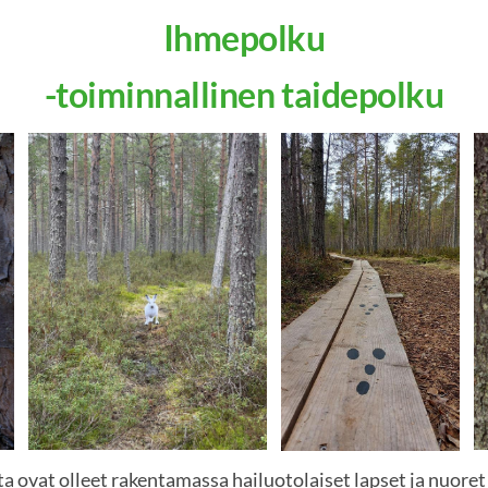
Ihmepolku
-toiminnallinen taidepolku
ta ovat olleet rakentamassa hailuotolaiset lapset ja nuoret 