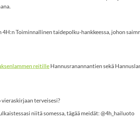
mana.
n 4H:n Toiminnallinen taidepolku-hankkeessa, johon sai
ksenlammen reitille
Hannusranannantien sekä Hannuslam
o vieraskirjaan terveisesi?
ulkaistessasi niitä somessa, tägää meidät: @4h_hailuoto