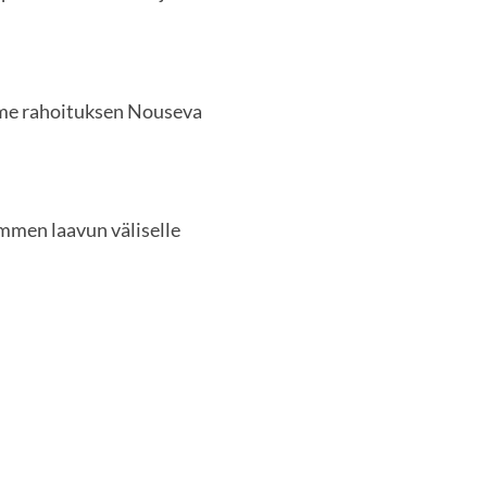
mme rahoituksen Nouseva
men laavun väliselle