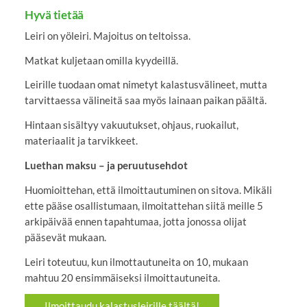
Hyvä tietää
Leiri on yöleiri. Majoitus on teltoissa.
Matkat kuljetaan omilla kyydeillä.
Leirille tuodaan omat nimetyt kalastusvälineet, mutta
tarvittaessa välineitä saa myös lainaan paikan päältä.
Hintaan sisältyy vakuutukset, ohjaus, ruokailut,
materiaalit ja tarvikkeet.
Luethan maksu – ja peruutusehdot
Huomioittehan, että ilmoittautuminen on sitova. Mikäli
ette pääse osallistumaan, ilmoitattehan siitä meille 5
arkipäivää ennen tapahtumaa, jotta jonossa olijat
pääsevät mukaan.
Leiri toteutuu, kun ilmottautuneita on 10, mukaan
mahtuu 20 ensimmäiseksi ilmoittautuneita.
Ilmoittaudu kalastusleirille täältä!