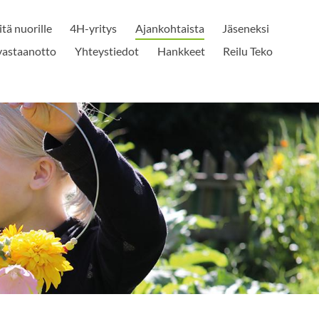
itä nuorille
4H-yritys
Ajankohtaista
Jäseneksi
vastaanotto
Yhteystiedot
Hankkeet
Reilu Teko