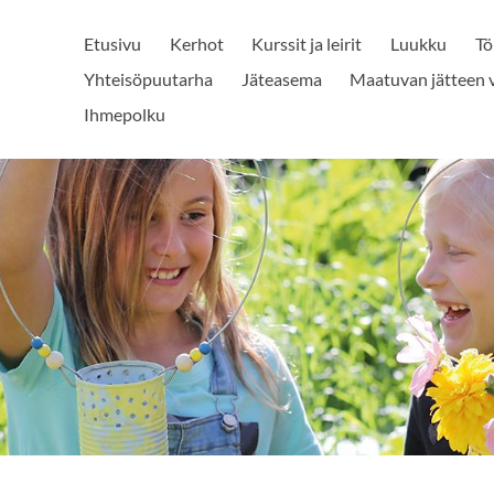
Etusivu
Kerhot
Kurssit ja leirit
Luukku
Tö
Yhteisöpuutarha
Jäteasema
Maatuvan jätteen 
Ihmepolku