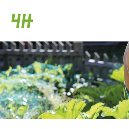
Siirry
sivun
Hailuodon 4H-yhdistys ry
sisältöön